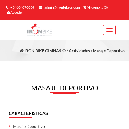
+34604070809
admin@ironbikecs.com
Mi compra (0)
Acceder
Toggle
navigation
IRON BIKE GIMNASIO / Actividades / Masaje Deportivo
MASAJE DEPORTIVO
CARACTERÍSTICAS
Masaje Deportivo