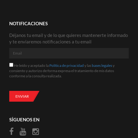
NOTIFICACIONES
Déjanos tu email y de lo que quieres mantenerte informado
y te enviaremos notificaciones a tu email
Email
He
He leído y aceptado la
Política de privacidad
y las
bases legales
y
leído
consiento y autorizo de forma expresa el tratamiento de mis datos
y
conforme a la consulta realizada.
aceptado
la
Política
de
ENVIAR
privacidad
y
las
bases
SÍGUENOS EN
legales
y
consiento
y