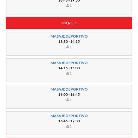
16:45 - 17:30
1
MIÉRC. 5
MASAJE DEPORTIVO
13:30 - 14:15
1
MASAJE DEPORTIVO
14:15 - 15:00
1
MASAJE DEPORTIVO
16:00 - 16:45
1
MASAJE DEPORTIVO
16:45 - 17:30
1